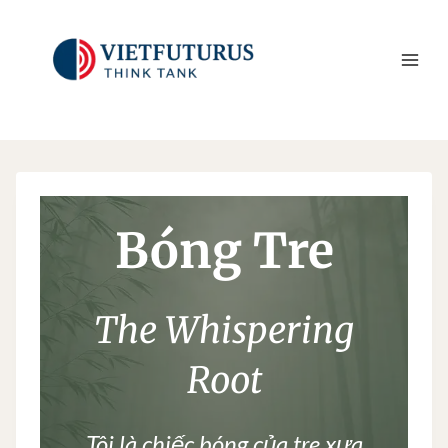
Skip
to
content
Bóng Tre
The Whispering
Root
Tôi là chiếc bóng của tre xưa