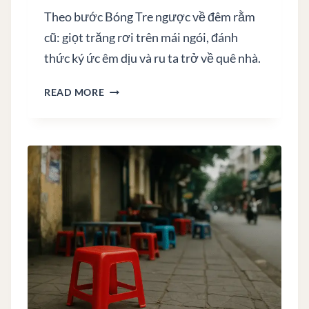
Theo bước Bóng Tre ngược về đêm rằm
cũ: giọt trăng rơi trên mái ngói, đánh
thức ký ức êm dịu và ru ta trở về quê nhà.
G
READ MORE
I
Ọ
T
T
R
Ă
N
G
R
Ơ
I
T
R