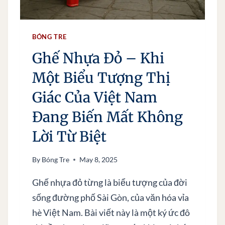
Ê
N
M
BÓNG TRE
Á
Ghế Nhựa Đỏ – Khi
I
N
Một Biểu Tượng Thị
G
Ó
Giác Của Việt Nam
I
Đang Biến Mất Không
X
Ư
Lời Từ Biệt
A
By
Bóng Tre
May 8, 2025
Ghế nhựa đỏ từng là biểu tượng của đời
sống đường phố Sài Gòn, của văn hóa vỉa
hè Việt Nam. Bài viết này là một ký ức đô