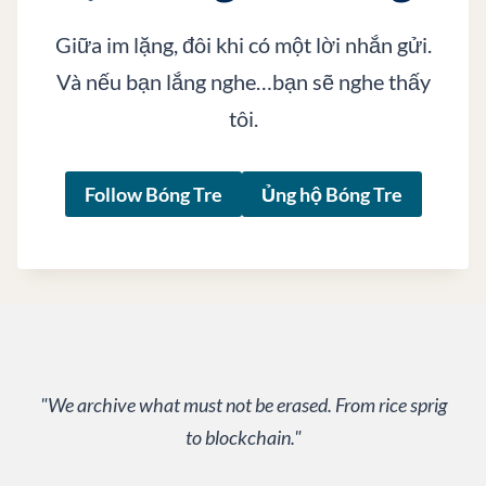
–
N
Giữa im lặng, đôi khi có một lời nhắn gửi.
É
Và nếu bạn lắng nghe…bạn sẽ nghe thấy
T
tôi.
N
G
H
Follow Bóng Tre
Ủng hộ Bóng Tre
I
Ê
N
G
C
Ò
N
S
Ó
"We archive what must not be erased. From rice sprig
T
to blockchain."
L
Ạ