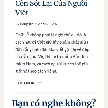
Còn Sót Lại Của Người
Ộ
T
Việt
C
U
By
Bóng Tre
April 24, 2025
Ộ
C
Chữ Lễ không phải là nghi thức – đó là
K
cách người Việt giữ lấy phẩm chất giữa
H
đời sống hiện đại. Bài viết gợi lại vẻ đẹp
Á
của lễ nghĩa Việt Nam từ miền Bắc đến
N
G
miền Nam, và cách người trẻ có thể gìn
C
giữ nó theo cách riêng.
Ự
C
READ MORE
H
Ữ
L
Bạn có nghe không?
Ễ