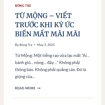
B
BÓNG TRE
I
TỪ MỘNG – VIẾT
Ể
U
TRƯỚC KHI KÝ ỨC
T
Ư
BIẾN MẤT MÃI MÃI
Ợ
N
By
Bóng Tre
May 3, 2025
G
T
Từ Mộng: Một tiếng rao vừa lạc mất “Ai…
H
bánh giò… nóng… đây…” Không phải
Ị
thông báo. Không phải quảng cáo. Đó là
G
giọng của…
I
Á
T
C
READ MORE
Ừ
C
M
Ủ
Ộ
A