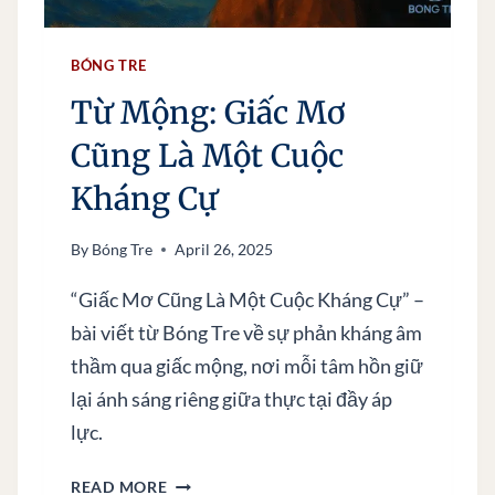
K
H
A
BÓNG TRE
I
Từ Mộng: Giấc Mơ
M
Ở
Cũng Là Một Cuộc
Kháng Cự
By
Bóng Tre
April 26, 2025
“Giấc Mơ Cũng Là Một Cuộc Kháng Cự” –
bài viết từ Bóng Tre về sự phản kháng âm
thầm qua giấc mộng, nơi mỗi tâm hồn giữ
lại ánh sáng riêng giữa thực tại đầy áp
lực.
T
READ MORE