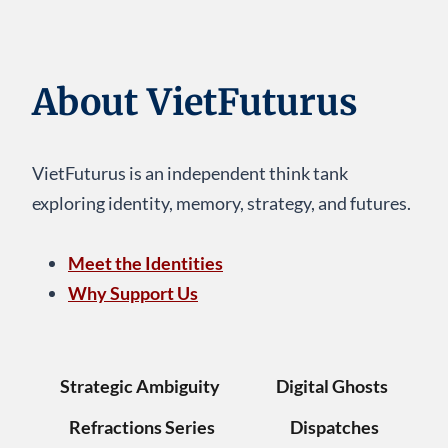
I
C
Ủ
About VietFuturus
A
N
G
Ư
VietFuturus is an independent think tank
Ờ
exploring identity, memory, strategy, and futures.
I
V
I
Meet the Identities
Ệ
Why Support Us
T
Strategic Ambiguity
Digital Ghosts
Refractions Series
Dispatches