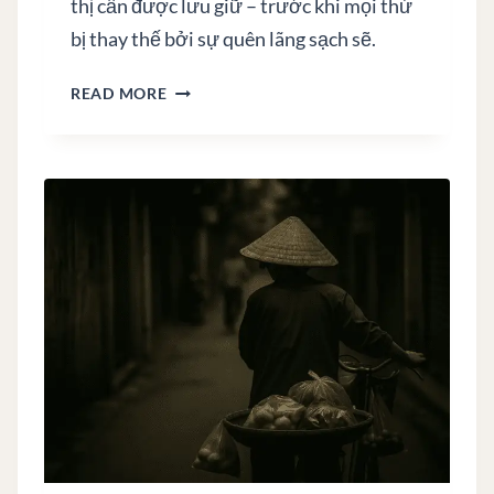
thị cần được lưu giữ – trước khi mọi thứ
bị thay thế bởi sự quên lãng sạch sẽ.
G
READ MORE
H
Ế
N
H
Ự
A
Đ
Ỏ
–
K
H
I
M
Ộ
T