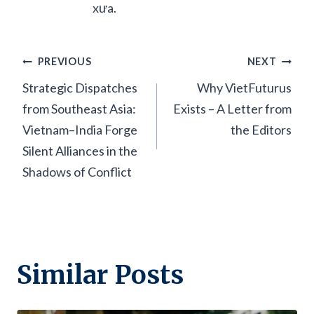
xưa.
Post
PREVIOUS
NEXT
Strategic Dispatches
Why VietFuturus
navigation
from Southeast Asia:
Exists – A Letter from
Vietnam–India Forge
the Editors
Silent Alliances in the
Shadows of Conflict
Similar Posts