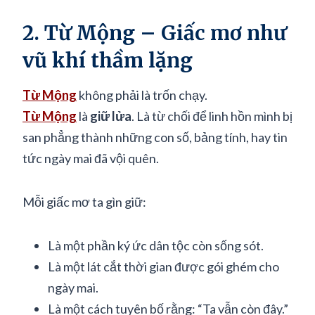
2. Từ Mộng – Giấc mơ như
vũ khí thầm lặng
Từ Mộng
không phải là trốn chạy.
Từ Mộng
là
giữ lửa
. Là từ chối để linh hồn mình bị
san phẳng thành những con số, bảng tính, hay tin
tức ngày mai đã vội quên.
Mỗi giấc mơ ta gìn giữ:
Là một phần ký ức dân tộc còn sống sót.
Là một lát cắt thời gian được gói ghém cho
ngày mai.
Là một cách tuyên bố rằng: “Ta vẫn còn đây.”