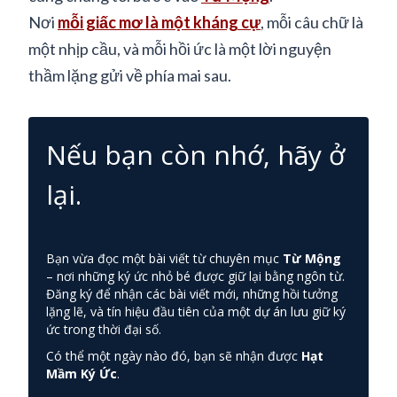
Nơi
mỗi giấc mơ là một kháng cự
, mỗi câu chữ là
một nhịp cầu, và mỗi hồi ức là một lời nguyện
thầm lặng gửi về phía mai sau.
Nếu bạn còn nhớ, hãy ở
lại.
Bạn vừa đọc một bài viết từ chuyên mục
Từ Mộng
– nơi những ký ức nhỏ bé được giữ lại bằng ngôn từ.
Đăng ký để nhận các bài viết mới, những hồi tưởng
lặng lẽ, và tín hiệu đầu tiên của một dự án lưu giữ ký
ức trong thời đại số.
Có thể một ngày nào đó, bạn sẽ nhận được
Hạt
Mầm Ký Ức
.