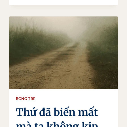
NỮ
GÁNH
NƯỚC:
HÌNH
ẢNH
BẤT
TỬ
CỦA
NGƯỜI
PHỤ
NỮ
VIỆT
NAM
XƯA
BÓNG TRE
Thứ đã biến mất
mà ta không kịp