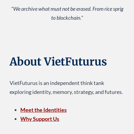
KHÔNG
"We archive what must not be erased. From rice sprig
KỊP
GỌI
to blockchain."
TÊN
About VietFuturus
VietFuturus is an independent think tank
exploring identity, memory, strategy, and futures.
Meet the Identities
Why Support Us