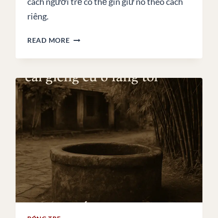
cách người trẻ có thể gìn giữ nó theo cách
riêng.
CHỮ
READ MORE
LỄ
–
NÉT
NGHIÊNG
CÒN
SÓT
LẠI
CỦA
NGƯỜI
VIỆT