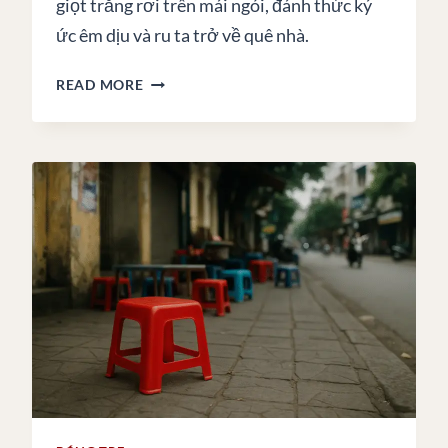
giọt trăng rơi trên mái ngói, đánh thức ký
ức êm dịu và ru ta trở về quê nhà.
GIỌT
READ MORE
TRĂNG
RƠI
TRÊN
MÁI
NGÓI
XƯA