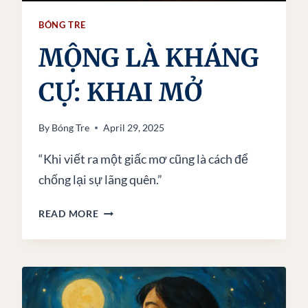
BÓNG TRE
MỘNG LÀ KHÁNG
CỰ: KHAI MỞ
By
Bóng Tre
April 29, 2025
“Khi viết ra một giấc mơ cũng là cách để
chống lại sự lãng quên.”
MỘNG
READ MORE
LÀ
KHÁNG
CỰ:
KHAI
MỞ