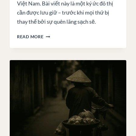
Việt Nam. Bài viết này là một ký ức đô thị
cần được lưu giữ – trước khi mọi thứ bị
thay thế bởi sự quên lãng sạch sẽ.
GHẾ
READ MORE
NHỰA
ĐỎ
–
KHI
MỘT
BIỂU
TƯỢNG
THỊ
GIÁC
CỦA
VIỆT
NAM
ĐANG