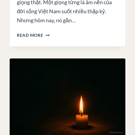
giọng thật. Một giọng từng là âm nền của
đời sống Việt Nam suốt nhiều thập kỷ.
Nhưng hôm nay, nó gần…
TỪ
READ MORE
MỘNG
–
VIẾT
TRƯỚC
KHI
KÝ
ỨC
BIẾN
MẤT
MÃI
MÃI