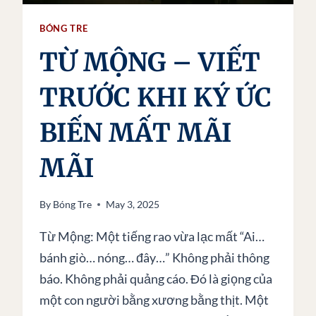
BIẾN
MẤT
BÓNG TRE
KHÔNG
TỪ MỘNG – VIẾT
LỜI
TỪ
BIỆT
TRƯỚC KHI KÝ ỨC
BIẾN MẤT MÃI
MÃI
By
Bóng Tre
May 3, 2025
Từ Mộng: Một tiếng rao vừa lạc mất “Ai…
bánh giò… nóng… đây…” Không phải thông
báo. Không phải quảng cáo. Đó là giọng của
một con người bằng xương bằng thịt. Một