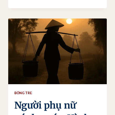
NHÌN
KHÔNG
TÊN
–
NHƯNG
KHÔNG
THỂ
QUÊN
BÓNG TRE
Người phụ nữ