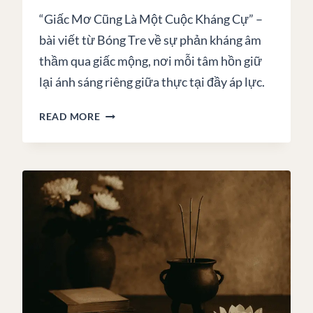
“Giấc Mơ Cũng Là Một Cuộc Kháng Cự” –
bài viết từ Bóng Tre về sự phản kháng âm
thầm qua giấc mộng, nơi mỗi tâm hồn giữ
lại ánh sáng riêng giữa thực tại đầy áp lực.
TỪ
READ MORE
MỘNG:
GIẤC
MƠ
CŨNG
LÀ
MỘT
CUỘC
KHÁNG
CỰ