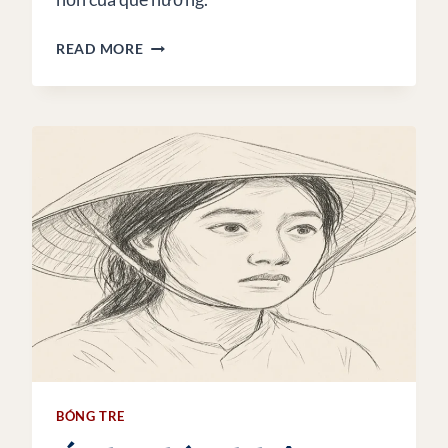
TÔI
READ MORE
LÀ
NGƯỜI
CUỐI
CÙNG
CÒN
ÔM
LẤY
NỖI
NHỚ
VỀ
CÁI
GIẾNG
CŨ
ĐẦU
LÀNG
BÓNG TRE